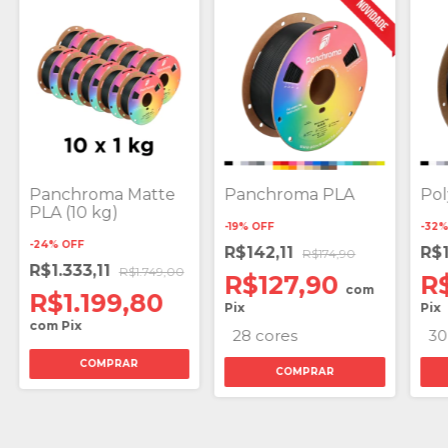
Panchroma Matte
Panchroma PLA
Pol
PLA (10 kg)
-
19
%
OFF
-
32
-
24
%
OFF
R$142,11
R$
R$174,90
R$1.333,11
R$1.749,00
R$127,90
R$
com
R$1.199,80
Pix
Pix
com
Pix
28 cores
30
COMPRAR
COMPRAR