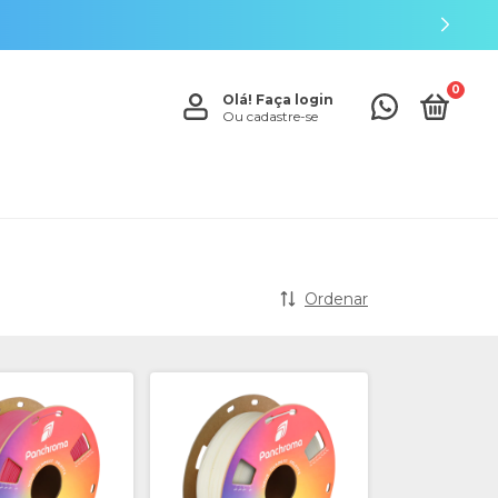
0
Olá!
Faça login
Ou cadastre-se
Ordenar