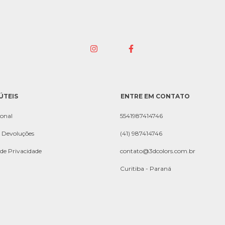
ÚTEIS
ENTRE EM CONTATO
ional
5541987414746
e Devoluções
(41) 987414746
 de Privacidade
contato@3dcolors.com.br
Curitiba - Paraná