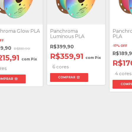
hroma Glow PLA
Panchroma
Panchr
Luminous PLA
PLA
FF
R$399,90
-
17
%
OFF
39,90
R$359,90
R$189,
R$359,91
215,91
com
Pix
com
Pix
R$17
6 cores
res
4 cores
COMPRAR
OMPRAR
COMP