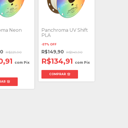
oma Neon
Panchroma UV Shift
PLA
-
57
%
OFF
90
R$149,90
R$229,90
R$349,90
0,91
R$134,91
com
Pix
com
Pix
COMPRAR
RAR