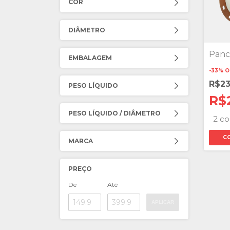
COR
DIÂMETRO
Panc
EMBALAGEM
-
33
%
O
R$2
PESO LÍQUIDO
R$
PESO LÍQUIDO / DIÂMETRO
2 co
C
MARCA
PREÇO
De
Até
APLICAR