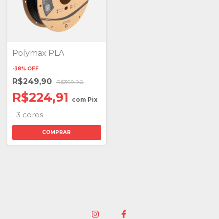
Polymax PLA
-
38
%
OFF
R$249,90
R$399,90
R$224,91
com
Pix
3 cores
COMPRAR