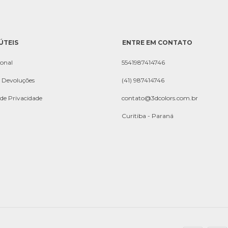
ÚTEIS
ENTRE EM CONTATO
ional
5541987414746
e Devoluções
(41) 987414746
 de Privacidade
contato@3dcolors.com.br
Curitiba - Paraná