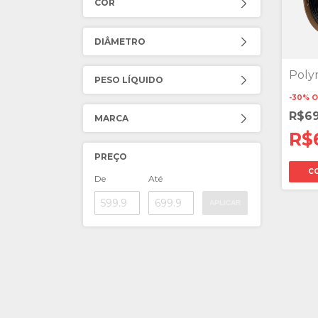
COR
DIÂMETRO
Poly
PESO LÍQUIDO
-
30
%
O
R$6
MARCA
R$
PREÇO
C
De
Até
APLICAR