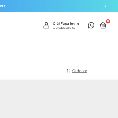
0
Olá!
Faça login
Ou cadastre-se
Ordenar