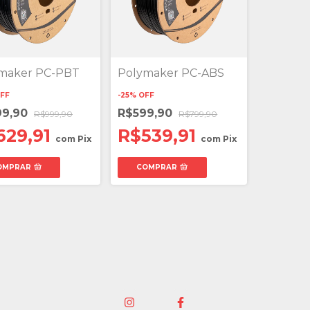
maker PC-PBT
Polymaker PC-ABS
FF
-
25
%
OFF
99,90
R$599,90
R$999,90
R$799,90
629,91
R$539,91
com
Pix
com
Pix
OMPRAR
COMPRAR