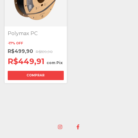
Polymax PC
-
17
%
OFF
R$499,90
R$599,90
R$449,91
com
Pix
COMPRAR