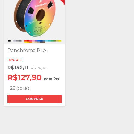
Panchroma PLA
-
19
%
OFF
R$142,11
R$174,90
R$127,90
com
Pix
28 cores
COMPRAR