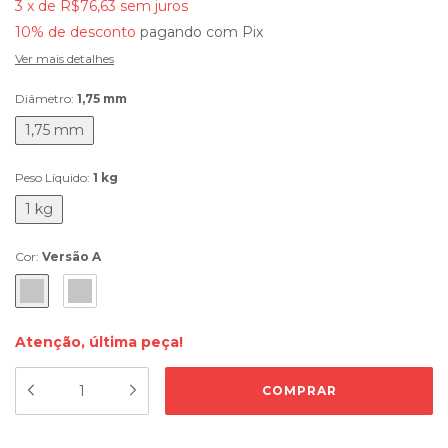
3
x
de
R$76,63
sem juros
10% de desconto
pagando com Pix
Ver mais detalhes
Diâmetro:
1,75 mm
1,75 mm
Peso Líquido:
1 kg
1 kg
Cor:
Versão A
Atenção, última peça!