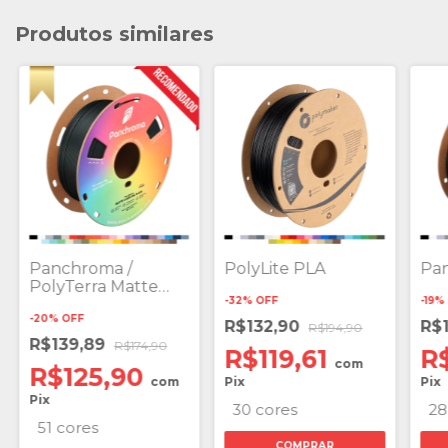
Produtos similares
Panchroma /
PolyLite PLA
Pa
PolyTerra Matte
-
32
%
OFF
-
19
%
PLA
-
20
%
OFF
R$132,90
R$1
R$194,90
R$139,89
R$174,90
R$119,61
R
com
R$125,90
com
Pix
Pix
Pix
30 cores
28
51 cores
COMPRAR