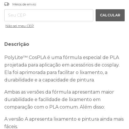
ALTERAR CEP
Entregas para o CEP:
Meios de envio
CALCULAR
Não sei meu CEP
Descrição
PolyLite™ CosPLA é uma fórmula especial de PLA
projetada para aplicação em acessórios de cosplay.
Ela foi aprimorada para facilitar o lixamento, a
durabilidade e a capacidade de pintura.
Ambas as versões da fórmula apresentam maior
durabilidade e facilidade de lixamento em
comparação com o PLA comum. Além disso:
A versão A apresenta lixamento e pintura ainda mais
fáceis.