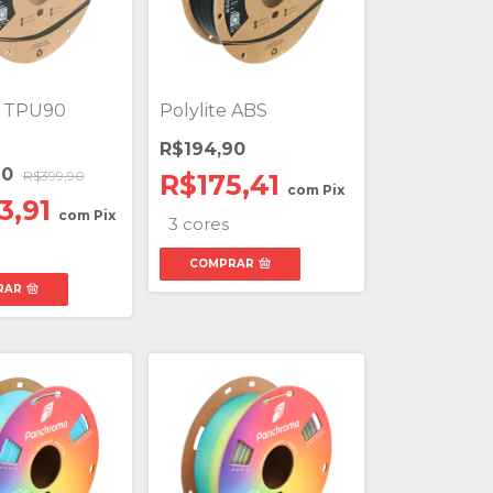
x TPU90
Polylite ABS
R$194,90
90
R$399,90
R$175,41
com
Pix
3,91
com
Pix
3 cores
COMPRAR
RAR