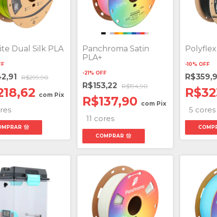
ite Dual Silk PLA
Panchroma Satin
Polyfle
PLA+
FF
-
10
%
OFF
-
21
%
OFF
2,91
R$359,
R$299,90
R$153,22
R$194,90
218,62
R$32
com
Pix
R$137,90
com
Pix
res
5 cores
11 cores
OMPRAR
COMP
COMPRAR