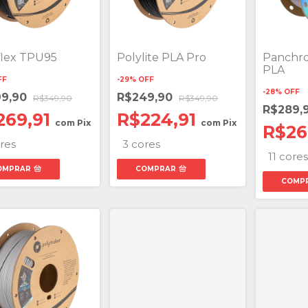
flex TPU95
Polylite PLA Pro
Panchro
PLA
FF
-
29
%
OFF
-
28
%
OFF
99,90
R$249,90
R$349,90
R$349,90
R$289,
269,91
R$224,91
com
Pix
com
Pix
R$26
res
3 cores
11 cores
OMPRAR
COMPRAR
COMP