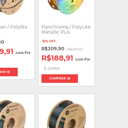
r / Polylite
Panchroma / PolyLite
Metallic PLA
90
-
16
%
OFF
R$209,90
R$249,90
9,91
com
Pix
R$188,91
com
Pix
5 cores
RAR
COMPRAR