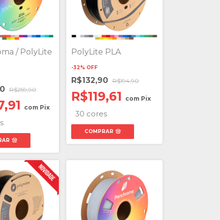
ma / PolyLite
PolyLite PLA
-
32
%
OFF
R$132,90
R$194,90
90
R$259,90
R$119,61
com
Pix
7,91
com
Pix
30 cores
s
COMPRAR
RAR