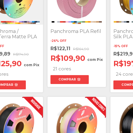
hroma /
Panchroma PLA Refil
Panchro
Terra Matte PLA
Silk PLA
-
26
%
OFF
FF
-
15
%
OFF
R$122,11
R$164,90
9,89
R$219,
R$174,90
R$109,90
com
Pix
125,90
R$19
com
Pix
21 cores
ores
24 core
COMPRAR
OMPRAR
COMP