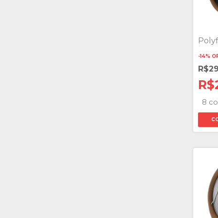
Poly
-
14
%
O
R$2
R$
8 co
C