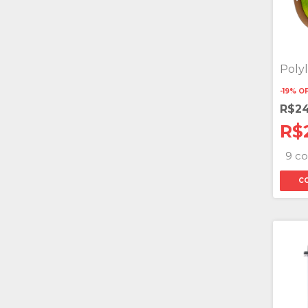
Polyl
-
19
%
O
R$24
R$
9 co
C