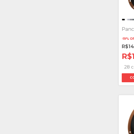
Panc
-
19
%
O
R$14
R$
28 c
C