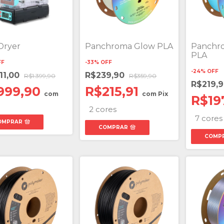
Dryer
Panchroma Glow PLA
Panchro
PLA
FF
-
33
%
OFF
-
24
%
OFF
111,00
R$239,90
R$1.399,90
R$359,90
R$219,
999,90
R$215,91
com
com
Pix
R$19
2 cores
7 cores
OMPRAR
COMPRAR
COMP