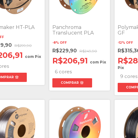
maker HT-PLA
Panchroma
Polymak
Translucent PLA
GF
FF
-
8
%
OFF
-
12
%
OFF
29,90
R$299,90
R$229,90
R$315,
R$249,90
206,91
com
Pix
R$206,91
R$28
com
Pix
ores
Pix
6 cores
9 cores
OMPRAR
COMPRAR
COMP