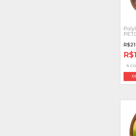
Polyl
PET
R$21
R$
4 co
C