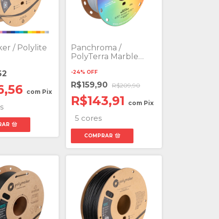
r / Polylite
Panchroma /
PolyTerra Marble
Matte PLA
62
-
24
%
OFF
R$159,90
R$209,90
6,56
com
Pix
R$143,91
com
Pix
s
5 cores
RAR
COMPRAR