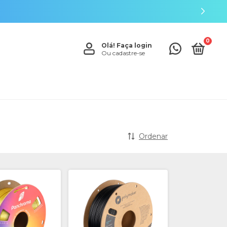
0
Olá!
Faça login
Ou cadastre-se
Ordenar