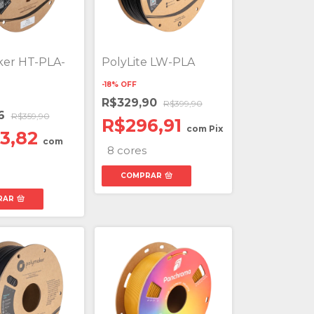
er HT-PLA-
PolyLite LW-PLA
-
18
%
OFF
R$329,90
R$399,90
36
R$359,90
R$296,91
com
Pix
3,82
com
8 cores
COMPRAR
RAR