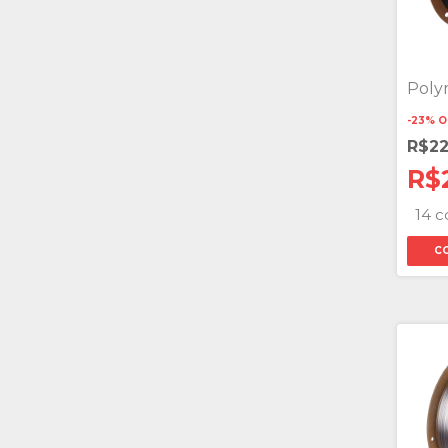
Poly
-
23
%
O
R$2
R$
14 c
C