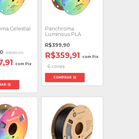
ma Celestial
Panchroma
Luminous PLA
R$399,90
90
R$289,90
R$359,91
com
Pix
7,91
com
Pix
6 cores
COMPRAR
RAR