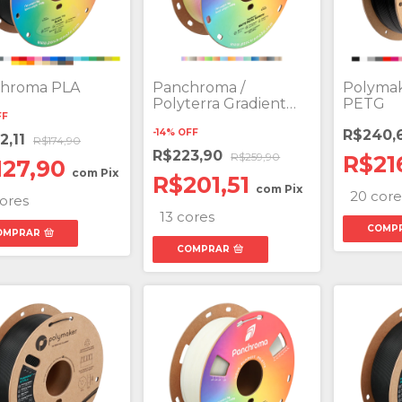
hroma PLA
Panchroma /
Polymake
Polyterra Gradient
PETG
FF
Matte PLA
-
14
%
OFF
R$240,
2,11
R$174,90
R$223,90
R$259,90
R$21
127,90
com
Pix
R$201,51
com
Pix
20 core
ores
13 cores
COMP
OMPRAR
COMPRAR