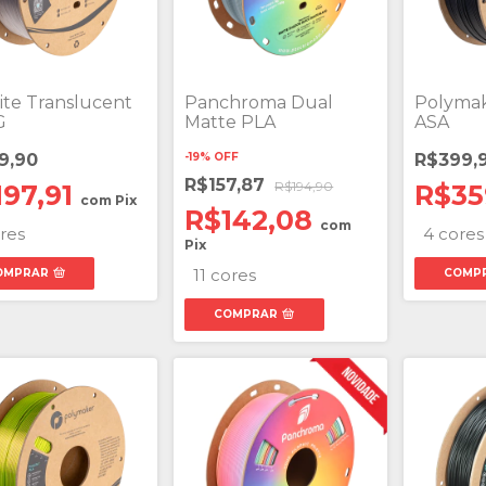
ite Translucent
Panchroma Dual
Polymake
G
Matte PLA
ASA
9,90
-
19
%
OFF
R$399,
R$157,87
R$194,90
197,91
R$35
com
Pix
R$142,08
com
res
4 cores
Pix
11 cores
OMPRAR
COMP
COMPRAR