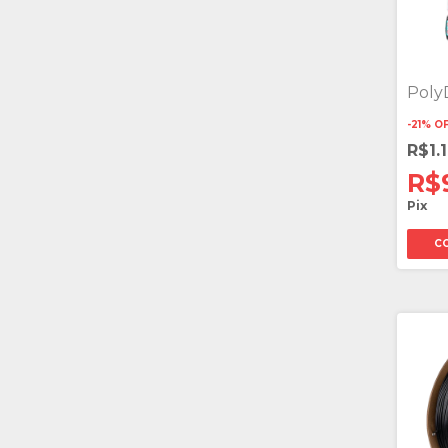
Poly
-
21
%
O
R$1.
R$
Pix
C