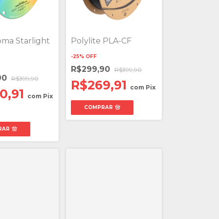
ma Starlight
Polylite PLA-CF
-
25
%
OFF
R$299,90
R$399,90
90
R$399,90
R$269,91
com
Pix
0,91
com
Pix
COMPRAR
RAR