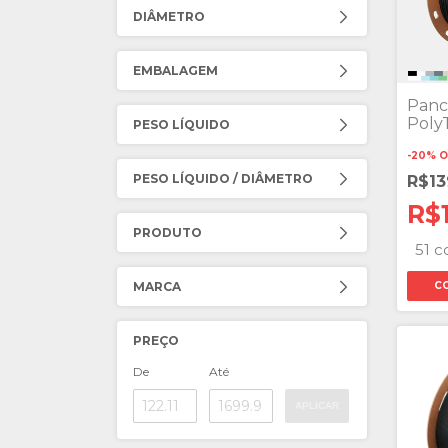
DIÂMETRO
EMBALAGEM
Panc
Poly
PESO LÍQUIDO
-
20
%
O
PESO LÍQUIDO / DIÂMETRO
R$13
R$
PRODUTO
51 c
MARCA
C
PREÇO
De
Até
APLICAR